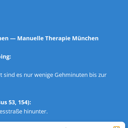
hen
—
Manuelle Therapie München
ing:
rt sind es nur wenige Gehminuten bis zur
us 53, 154):
esstraße hinunter.