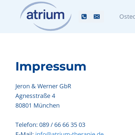
Zum
Inhalt
Osteo
springen
Impressum
Jeron & Werner GbR
Agnesstraße 4
80801 München
Telefon: 089 / 66 66 35 03
E-Mail:
info@atrium-therapie.de